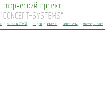
а
•
о нас в СМИ
•
видео
•
статьи
•
контакты
•
мастер-класс